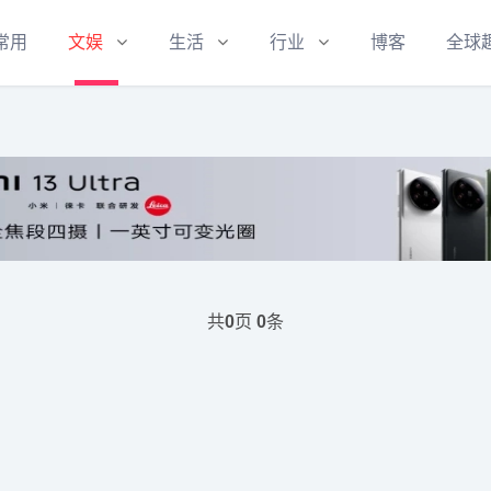
常用
文娱
生活
行业
博客
全球
共
页
条
0
0