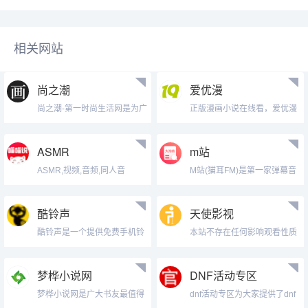
相关网站
尚之潮
爱优漫
尚之潮-第一时尚生活网是为广
正版漫画小说在线看，爱优漫
大网民提...
（kaim...
ASMR
m站
ASMR,视频,音频,同人音
M站(猫耳FM)是第一家弹幕音
声,pp...
图站,...
酷铃声
天使影视
酷铃声是一个提供免费手机铃
本站不存在任何影响观看性质
声下载站,...
的广告，也...
梦桦小说网
DNF活动专区
梦桦小说网是广大书友最值得
dnf活动专区为大家提供了dnf
收藏的玄幻...
最新...