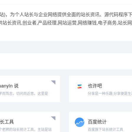
长站)，为个人站长与企业网络提供全面的站长资讯、源代码程序
长资讯,创业者,产品经理,网站运营,网络赚钱,电子商务,站长
uanyin 说
也许吧
学而笃志，切问而近思。这里是
分享是一种乐趣,分享便是生
..
长工具
百度统计
个老牌的站长统计工具，主站是站
百度旗下站长统计工具