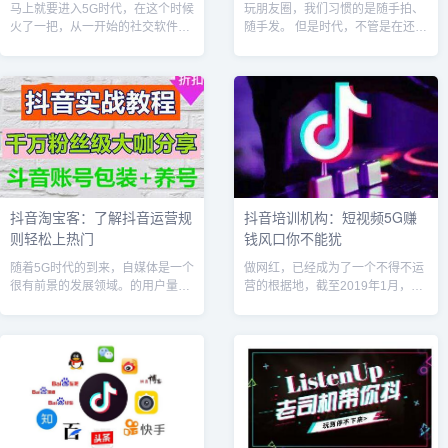
马上就要进入5G时代，在这个时候
玩朋友圈，我们习惯的是随手拍、
火了一把，从一开始的社交软件，
随手发。 但是时代，不管是在还是
到现在的短视频电商模式，利用已
在快手等平台，至少需要一些剪
成为当下自媒体创业者最重要的渠
辑，而非朋友圈式简单的拍摄和上
道。那么抖商运营方案怎么做？除
传。今天小七给大家推荐10个简单
了常规的...
易上手的...
抖音淘宝客：了解抖音运营规
抖音培训机构：短视频5G赚
则轻松上热门
钱风口你不能犹
随着5G时代的到来，自媒体是一个
做网红，已经成为了一个不得不运
很有前景的发展领域。的用户量庞
营的根据地，截至2019年1月，抖
大，也有很多草根在抖音上赚了不
音日活跃用户已经突破2.5亿，月
少，传统企业也开始慢慢进入短视
活跃用户突破了5亿。如彭十六、
频阵地。企业短视频自媒体，抖音
仙女酵母等耳熟能详的名字，都是
代运营，...
众多...