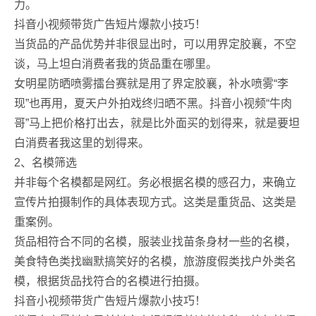
力。
抖音小视频带货广告短片爆款小技巧！
当货品的产品优势并非很显出时，可以用界定胶襄，不空
谈，马上坦白消费者我的货品重在哪里。
女明星防晒喷雾擂台赛就是用了界定胶襄，补水喷雾“李
现”也再用，夏天户外拍戏终归晒不黑。抖音小视频“牛肉
哥”马上把价格打出去，就是比外面买的划得来，就是要坦
白消费者我这里的划得来。
2、名模筛选
并非每个名模都是网红。务必根据名模的感召力，来确立
宣传片拍摄制作的具体表现方式。这类是重货品、这类是
重案例。
货品相符合不同的名模，服装业找苗条身材一些的名模，
美食特色类找幽默搞笑好的名模，旅游度假类找户外类名
模，根据货品找符合的名模进行拍摄。
抖音小视频带货广告短片爆款小技巧！