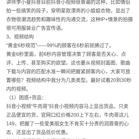
讲师李小曼抖音目前抖音小视频很普遍的这种，比如情侣
拍一些搞笑的段子，穿明星款漂亮的小姐姐衣物，显出了
衣物很潮流趋势和趣味性的沟通交流，这种IP+情景的拍摄
很可用服装业广告宣传语。
3、视频结构
“黄金6秒规范”——99%的顾客在6秒前就拂过了。
黄金6秒里面，前6秒内容管理决策了顾客是否关心、点
评、上传、甚至购买的欲望。这也要从视频封面图、歌曲
下载与内容的匹配水准一瞬间把握紧顾客内心，大家可放
置哪些？视频结构中我分为几类类型。最好试着20到30秒
内的视频。
（1）困惑+货品：
抖音小视频“牛肉哥”抖音小视频内容马上显出货品，只卖
正品便宜的货，官网口红价格200上下左右，牛肉哥这儿
149，把握了一些爱美丽女生不肯买十分贵的润唇膏的心
态，还显出了货品低价优惠。