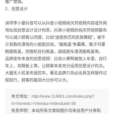
推广营销。
2、创意设计
讲师李小曼抖音可以从抖音小视频纯天然视频内容或外网
地址找创意设计设计构思，抖音小视频的纯天然视频散布
可以减少顾客认同感，比如“迪丽热巴的民族舞蹈”，被不
计其数的漂亮的小姐姐仿效。“踢瓶盖”争霸赛，甄子丹蒙
眼踢瓶盖，挖掘机狂扫瓶盖，超级跑车潇洒踢瓶盖等。
品牌发布本身的创意视频：比如小黄鸭被放入车里，自行
车上，双翘板上等，让顾客本身充分运用创意设计的点。
大疆无人机发布遥控车，著名品牌只务必出具怎样操作过
程就行，顾客的脑洞大比你可以大。
本文地址：
http://www.114861.com/index.php?
m=home&c=View&a=index&aid=36
免责声明：
本站所有文章和图片均来自用户分享和