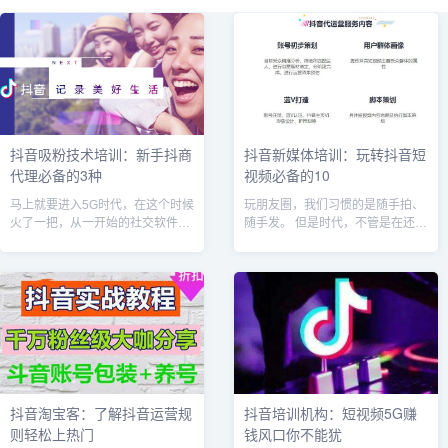
抖音吸粉技术培训：新手抖商
抖音新媒体培训：玩转抖音短
代理必备的3种
视频必备的10
马上就要进入5G时代，在这个时候
玩朋友圈，我们习惯的是随手拍、
火了一把，从一开始的社交软件，
随手发。 但是时代，不管是在还是
到现在的短视频电商模式，利用已
在快手等平台，至少需要一些剪
成为当下自媒体创业者最重要的渠
辑，而非朋友圈式简单的拍摄和上
道。那么抖商运营方案怎么做？除
传。今天小七给大家推荐10个简单
了常规的...
易上手的...
抖音淘宝客：了解抖音运营规
抖音培训机构：短视频5G赚
则轻松上热门
钱风口你不能犹