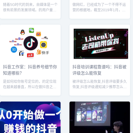
随着5G时代的到来，自媒体是一个
做网红，已经成为了一个不得不运
很有前景的发展领域。的用户量庞
营的根据地，截至2019年1月，抖
大，也有很多草根在抖音上赚了不
音日活跃用户已经突破2.5亿，月
少，传统企业也开始慢慢进入短视
活跃用户突破了5亿。如彭十六、
频阵地。企业短视频自媒体，抖音
仙女酵母等耳熟能详的名字，都是
代运营，...
众多...
抖音工作室：抖音养号细节你
抖音培训课程靠谱吗：抖音被
知道哪些？
评级怎么能恢复
是如何给你账号定位的，的定位现
被评级怎么能恢复,抖音评级要多久
在越来越垂直，所以在做抖音之
恢复,抖音评级通知减少推荐怎么办
前，要先给自己定好位，要做哪一
?随着抖音审核机制越来越严格，
类型的
很多小伙伴都接到了抖音账号评级
通知，大致分为两种：垃圾广告，
视频...