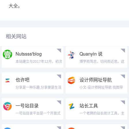
大全。
相关网站
Nutssss'blog
Quanyin 说
本站建立与2017年12月，初次
博学而笃志，切问而近思。这
接触...
里是 Qu...
也许吧
设计师网址导航
分享是一种乐趣,分享便是生活
小文-设计师网址导航 找图导
航 - ...
一号站目录
站长工具
一号站目录平台是一个开放式
一个老牌的站长统计工具，主
的网站分类...
站是站长之...