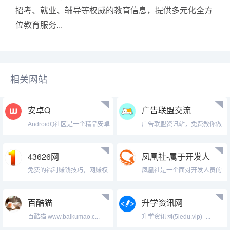
招考、就业、辅导等权威的教育信息，提供多元化全方
位教育服务...
相关网站
安卓Q
广告联盟交流
AndroidQ社区是一个精品安卓
广告联盟资讯站，免费教你做
a...
广告联盟怎...
43626网
凤凰社-属于开发人
员的技术论坛
免费的福利赚钱技巧，网赚权
凤凰社是一个面对开发人员的
重比较高的...
小型技术论...
百酷猫
升学资讯网
百酷猫 www.baikumao.c...
升学资讯网(5iedu.vip) -...