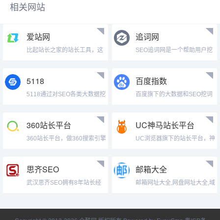
相关网站
爱站网
追词网
比起站长之家的站长工具，这
SEO追词网是一个帮助用户挖
个总算是越...
掘关键词...
5118
百度指数
5118通过对SEO各类大数据挖
百度旗下的大数据和SEO挖词
掘,...
分析必备...
360站长平台
UC神马站长平台
360站长平台，做360搜索引擎
UC浏览器旗下的站长平台，神
的站...
马站长平...
思齐SEO
邮箱大全
武汉思齐SEO拥有8年站长经
邮箱网址大全,网盘网址大全,域
验,操作...
名网址...