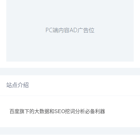
站点介绍
百度旗下的大数据和SEO挖词分析必备利器